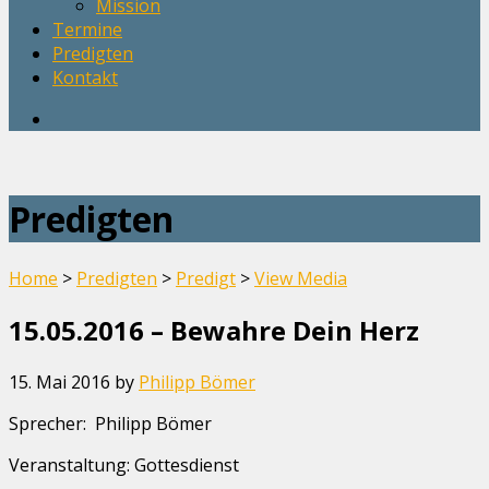
Mission
Termine
Predigten
Kontakt
Predigten
Home
>
Predigten
>
Predigt
>
View Media
15.05.2016 – Bewahre Dein Herz
15. Mai 2016
by
Philipp Bömer
Sprecher: Philipp Bömer
Veranstaltung: Gottesdienst