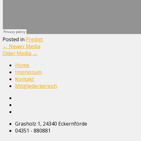
Posted in
Predigt
←
Newer Media
Older Media
→
Home
Impressum
Kontakt
Mitgliederbereich
Grasholz 1, 24340 Eckernförde
04351 - 880881