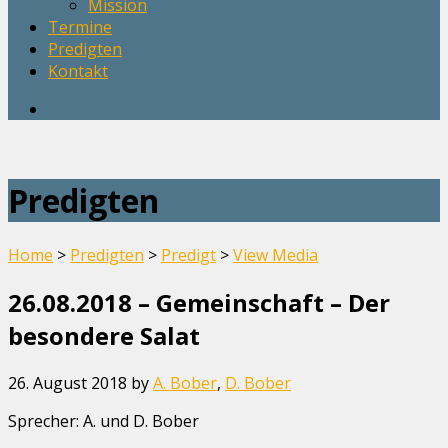
Mission
Termine
Predigten
Kontakt
Predigten
Home
>
Predigten
>
Predigt
>
View Media
26.08.2018 – Gemeinschaft – Der
besondere Salat
26. August 2018
by
A. Bober
,
D. Bober
Sprecher: A. und D. Bober